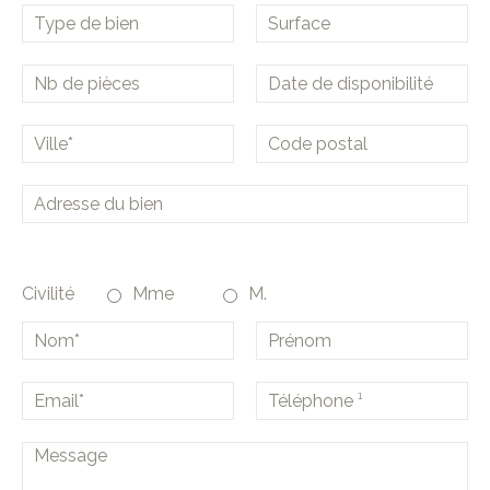
Civilité
Mme
M.