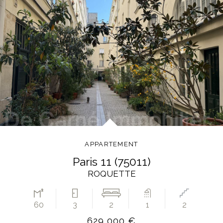
APPARTEMENT
paris 11 (75011)
ROQUETTE
60
3
2
1
2
629 000 €