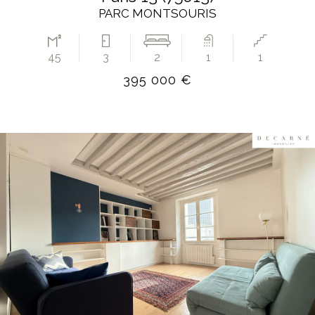
PARC MONTSOURIS
45
3
2
1
1
395 000 €