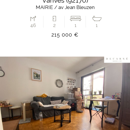
vanves (92170)
MAIRIE / av Jean Bleuzen
46
2
1
1
215 000 €