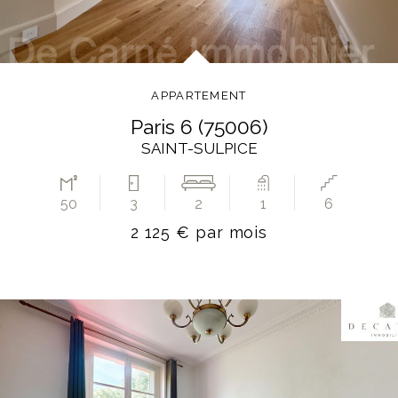
APPARTEMENT
paris 6 (75006)
SAINT-SULPICE
50
3
2
1
6
2 125 € par mois